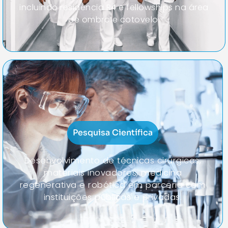
incluindo residência R4 e fellowships na área
de ombro e cotovelo.
Pesquisa Científica
Desenvolvimento de técnicas cirúrgicas,
materiais inovadores, medicina
regenerativa e robótica em parceria com
instituições públicas e privadas.