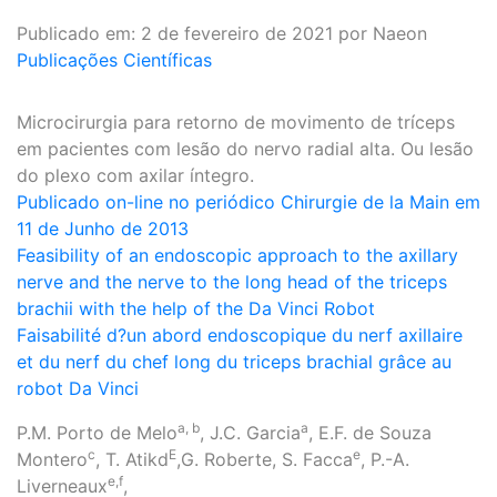
Publicado em: 2 de fevereiro de 2021 por Naeon
Publicações Científicas
Microcirurgia para retorno de movimento de tríceps
em pacientes com lesão do nervo radial alta. Ou lesão
do plexo com axilar íntegro.
Publicado on-line no periódico Chirurgie de la Main em
11 de Junho de 2013
Feasibility of an endoscopic approach to the axillary
nerve and the nerve to the long head of the triceps
brachii with the help of the Da Vinci Robot
Faisabilité d?un abord endoscopique du nerf axillaire
et du nerf du chef long du triceps brachial grâce au
robot Da Vinci
a, b
a
P.M. Porto de Melo
, J.C. Garcia
, E.F. de Souza
c
E
e
Montero
, T. Atikd
,G. Roberte, S. Facca
, P.-A.
e,f
Liverneaux
,