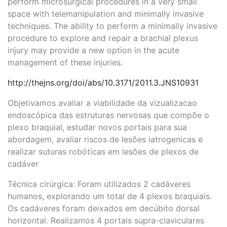
perform microsurgical procedures in a very small
space with telemanipulation and minimally invasive
techniques. The ability to perform a minimally invasive
procedure to explore and repair a brachial plexus
injury may provide a new option in the acute
management of these injuries.
http://thejns.org/doi/abs/10.3171/2011.3.JNS10931
Objetivamos avaliar a viabilidade da vizualizacao
endoscópica das estruturas nervosas que compõe o
plexo braquial, estudar novos portais para sua
abordagem, avaliar riscos de lesões iatrogenicas e
realizar suturas robóticas em lesões de plexos de
cadáver
Técnica cirúrgica: Foram utilizados 2 cadáveres
humanos, explorando um total de 4 plexos braquiais.
Os cadáveres foram deixados em decúbito dorsal
horizontal. Realizamos 4 portais supra-claviculares