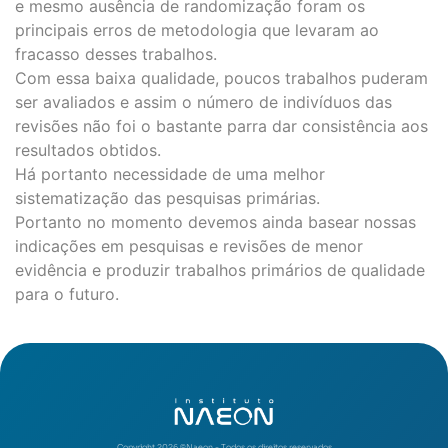
e mesmo ausência de randomização foram os
principais erros de metodologia que levaram ao
fracasso desses trabalhos.
Com essa baixa qualidade, poucos trabalhos puderam
ser avaliados e assim o número de indivíduos das
revisões não foi o bastante parra dar consistência aos
resultados obtidos.
Há portanto necessidade de uma melhor
sistematização das pesquisas primárias.
Portanto no momento devemos ainda basear nossas
indicações em pesquisas e revisões de menor
evidência e produzir trabalhos primários de qualidade
para o futuro.
Copyright 2026 ©️Naeon - Todos os direitos reservados