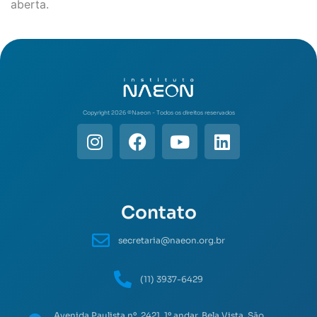
aberta.
Copyright 2026 ©️Naeon - Todos os direitos reservados
Contato
secretaria@naeon.org.br
(11) 3937-6429
Avenida Paulista nº. 2421, 1º andar, Bela Vista, São