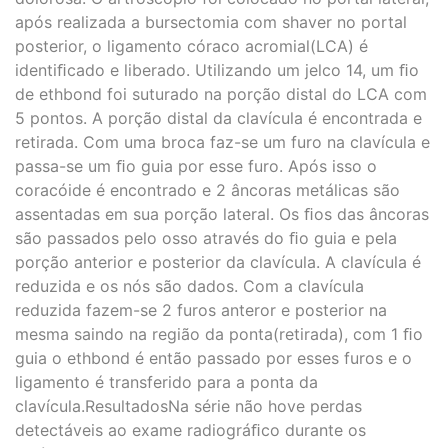
após realizada a bursectomia com shaver no portal
posterior, o ligamento córaco acromial(LCA) é
identiﬁcado e liberado. Utilizando um jelco 14, um ﬁo
de ethbond foi suturado na porção distal do LCA com
5 pontos. A porção distal da clavícula é encontrada e
retirada. Com uma broca faz-se um furo na clavícula e
passa-se um ﬁo guia por esse furo. Após isso o
coracóide é encontrado e 2 âncoras metálicas são
assentadas em sua porção lateral. Os ﬁos das âncoras
são passados pelo osso através do ﬁo guia e pela
porção anterior e posterior da clavícula. A clavícula é
reduzida e os nós são dados. Com a clavícula
reduzida fazem-se 2 furos anteror e posterior na
mesma saindo na região da ponta(retirada), com 1 ﬁo
guia o ethbond é então passado por esses furos e o
ligamento é transferido para a ponta da
clavícula.ResultadosNa série não hove perdas
detectáveis ao exame radiográﬁco durante os