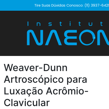
Tire Suas Dúvidas Conosco: (11) 3937-642
Weaver-Dunn
Artroscópico para
Luxação Acrômio-
Clavicular